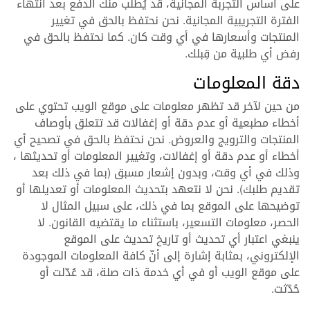
على أساس التجربة المجانية، قد يُطلب منك الدفع بعد انتهاء
الفترة التجريبية المجانية. نحن نحتفظ بالحق في تغيير
المنتجات وأسعارها في أي وقت كان. كما نحتفظ بالحق في
رفض أي طلبية من قِبلك.
دقة المعلومات
من حين لآخر قد تظهر معلومات على موقع الويب تحتوي على
أخطاء مطبعية أو عدم دقة أو إغفالات قد تتعلق بأوصاف
المنتجات والترويج والعروض. نحن نحتفظ بالحق في تصحيح أي
أخطاء أو عدم دقة أو إغفالات، وتغيير المعلومات أو تحديثها ،
وذلك في أي وقت، وبدون إشعار مسبق (بما في ذلك بعد
تقديم طلبك). نحن لا نتعهد بتحديث المعلومات أو تعديلها أو
توضيحها على الموقع بما في ذلك، على سبيل المثال لا
الحصر، معلومات التسعير، باستثناء ما يقتضيه القانون. لا
ينبغي اعتبار أي تحديث أو تاريخ تحديث على الموقع
الإلكتروني، بمثابة إشارة إلى أنّ كافة المعلومات الموجودة
على موقع الويب أو في أي خدمة ذات صلة، قد عُدّلت أو
حُدّثت.