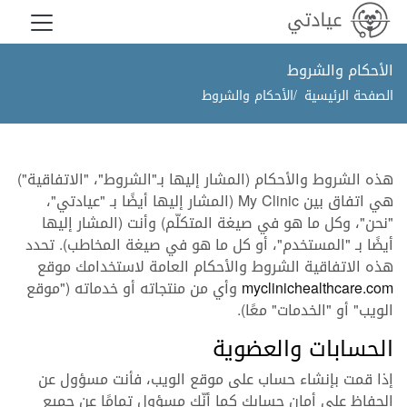
الأحكام والشروط
الصفحة الرئيسية
الأحكام والشروط
هذه الشروط والأحكام (المشار إليها بـ"الشروط"، "الاتفاقية")
هي اتفاق بين My Clinic (المشار إليها أيضًا بـ "عيادتي"،
"نحن"، وكل ما هو في صيغة المتكلّم) وأنت (المشار إليها
أيضًا بـ "المستخدم"، أو كل ما هو في صيغة المخاطب). تحدد
هذه الاتفاقية الشروط والأحكام العامة لاستخدامك موقع
myclinichealthcare.com
وأي من منتجاته أو خدماته ("موقع
الويب" أو "الخدمات" معًا).
الحسابات والعضوية
إذا قمت بإنشاء حساب على موقع الويب، فأنت مسؤول عن
الحفاظ على أمان حسابك كما أنّك مسؤول تمامًا عن جميع