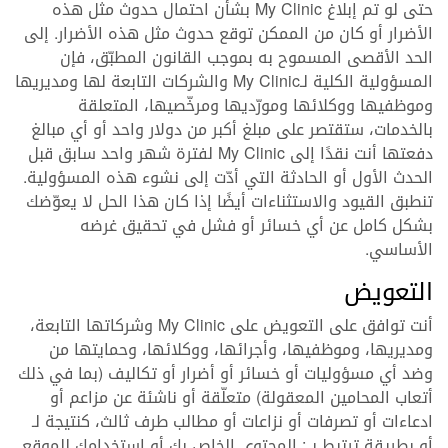
حتى لو تم إبلاغ My Clinic بشأن احتمال حدوث مثل هذه
الأضرار أو كان من الممكن توقع حدوث مثل هذه الأضرار. إلى
الحد الأقصى المسموح به بموجب القانون المطبّق، فإن
المسؤولية الكلية لـMy Clinic والشركات التابعة لها ومديريها
وموظفيها ووكلائها ومورّديها ومرخّصيها، المتعلقة
بالخدمات، ستقتصر على مبلغ أكبر من دولار واحد أو أي مبالغ
دفعتها أنت نقدًا إلى My Clinic لفترة شهر واحد سابق قبل
الحدث الأول أو الحادثة التي أدّت إلى نشوء هذه المسؤولية.
تنطبق القيود والاستثناءات أيضًا إذا كان هذا الحل لا يعوّضك
بشكل كامل عن أي خسائر أو فشل في تحقيق غرضه
الأساسي.
التعويض
أنت توافق على التعويض على My Clinic وشركاتها التابعة،
ومديريها، وموظفيها، وأجرائها، ووكلائها، وحمايتها من
وضد أي مسؤوليات أو خسائر أو أضرار أو تكاليف (بما في ذلك
أتعاب المحامين المعقولة) متعلّقة أو ناشئة عن مزاعم أو
ادعاءات أو تصرفات أو نزاعات أو مطالب طرف ثالث، كنتيجة لـ
أو بطريقة ترتبط بــ: المحتوى الخاص بك أو استخدامك للموقع