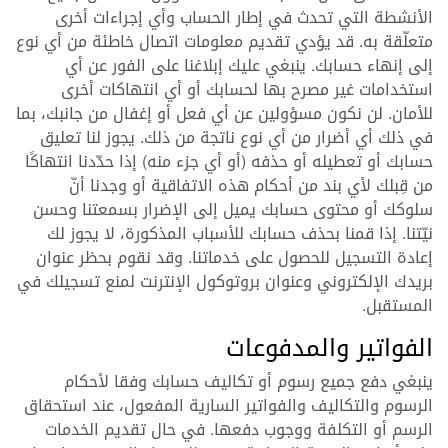
الأنشطة التي تحدث في إطار الحساب وأي إجراءات أخرى
متعلّقة به. قد يؤدي تقديم معلومات اتصال خاطئة من أي نوع
إلى إنهاء حسابك. ينبغي عليك إبلاغنا على الفور عن أي
استخدامات غير مصرح بها لحسابك أو أي انتهاكات أخرى
للأمان. لن نكون مسؤولين عن أي فعل أو إغفال من جانبك، بما
في ذلك أي أضرار من أي نوع ناتجة من ذلك. يجوز لنا تعليق
حسابك أو تعطيله أو حذفه (أو أي جزء منه) إذا حدّدنا انتهاكًا
من قِبلك لأي بند من أحكام هذه الاتفاقية أو وجدنا أنّ
سلوكك أو محتوى حسابك يميل إلى الإضرار بسمعتنا وحسن
نيّتنا. إذا قمنا بحذف حسابك للأسباب المذكورة، لا يجوز لك
إعادة التسجيل للحصول على خدماتنا. وقد نقوم بحظر عنوان
بريدك الإلكتروني وعنوان بروتوكول الإنترنت لمنع تسجيلك في
المستقبل.
الفواتير والمدفوعات
ينبغي دفع جميع رسوم أو تكاليف حسابك وفقا لأحكام
الرسوم والتكاليف والفواتير السارية المفعول، عند استحقاق
الرسم أو التكلفة ووجوب دفعها. في حال تقديم الخدمات