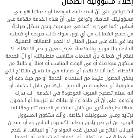
إخلاء مسؤولية الضمان
أنت توافق على أنّ استخدامك لموقعنا أو خدماتنا هو على
مسؤوليتك الخاصة. وتوافق على أنّ هذه الخدمة مقدّمة على
أساس "كما هي" و "كما هي متوفرة". ونحن نتنصّل صراحةً
من جميع الضمانات من أي نوع، سواء كانت صريحة أو ضمنية،
بما في ذلك على سبيل المثال لا الحصر الضمانات الضمنية
الخاصة بالتسويق والملاءمة لغرض معين وعدم الانتهاك. لا
نقدّم أي ضمانة بأنّ الخدمات ستناسب متطلباتك، أو أنّ الخدمة
ستكون متواصلة أو في الوقت المناسب أو آمنة أو خالية من
الأخطاء؛ كما أننا لا نقدم أي ضمانة في ما يتعلق بالنتائج التي
يمكن الحصول عليها من استخدام الخدمة أو من حيث دقة أو
موثوقية أي معلومات تم الحصول عليها من خلال الخدمة، أو
أنه سيتم تصحيح العيوب الموجودة في الخدمة. أنت تدرك
وتوافق على أنّ أي مادة و / أو بيانات تم تنزيلها أو الحصول
عليها بطريقة أخرى من خلال استخدام الخدمة تتم وفقًا لما
ترتأيه وعلى مسؤوليتك الخاصة، وأنّك ستكون المسؤول
الوحيد عن أي ضرر يلحق بنظام الكمبيوتر الخاص بك أو فقدان
البيانات الناتج عن تحميل هذه المواد و / أو البيانات. لا نقدم
أي ضمانة في ما يتعلق بأي خدمات تم شراؤها أو الحصول