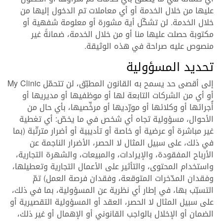
عليها من خلال الخدمة أو أي معاملات تم الدخول إليها من
خلال الخدمة. لن تشكّل أية مشورة أو معلومة شفهية أو
مكتوبة حصلت عليها منا أو من خلال الخدمة، ضمانةً غير
منصوص عليه صراحة في هذه الوثيقة.
تحديد المسؤولية
إلى أقصى حد يسمح به القانون المطبّق، لن تتحمّل My Clinic
أو أي من الشركات التابعة لها أو موظفيها أو مديريها أو
أُجرائها أو وكلائها أو مورّديها أو مرخِّصيها، بأي حال من
الأحوال، مسؤولية تجاه أي شخص في ما يخصّ: أي تغطية
غير مباشرة أو عرضية أو خاصة أو تأديبية أو أضرار مترتّبة (بما
في ذلك، على سبيل المثال لا الحصر، الأضرار الناجمة عن
الأرباح المفقودة، والإيرادات، والمبيعات، والشهرة التجارية،
واستخدام المحتوى، والتأثير على الأعمال التجارية وتعطيلها،
وفقدان المدّخرات المتوقعة، وفقدان فرصة العمل) تمّ
التسبّب بها، في إطار أي نظرية عن المسؤولية، بما في ذلك،
على سبيل المثال لا الحصر، العقد أو المسؤولية التقصيرية أو
الضمان أو الإخلال بالواجب القانوني أو الإهمال أو غير ذلك،